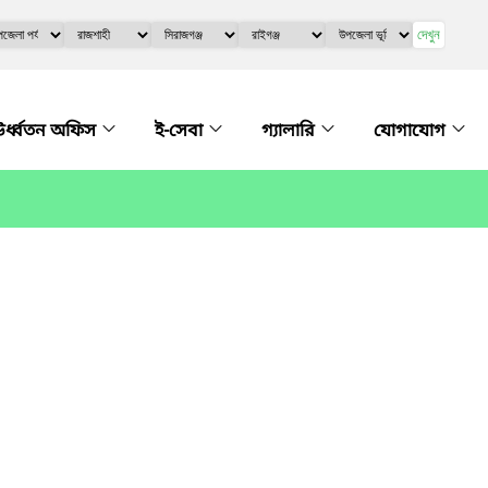
দেখুন
র্ধ্বতন অফিস
ই-সেবা
গ্যালারি
যোগাযোগ