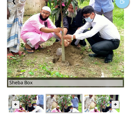
❮
❯
Sheba Box
🡸
🡺