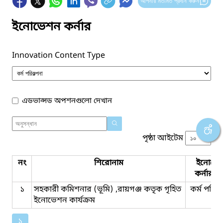
আপনার মতামত প্রদান করুন
ইনোভেশন কর্নার
Innovation Content Type
এডভান্সড অপশনগুলো দেখান
পৃষ্ঠা আইটেম
নং
শিরোনাম
ইনোভে
কর্নার ট
১
সহকারী কমিশনার (ভূমি) ,রায়গঞ্জ কতৃক গৃহিত
কর্ম পরিকল
ইনোভেশন কার্যক্রম
১